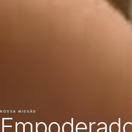
NOSSA MISSÃO
Empoderado