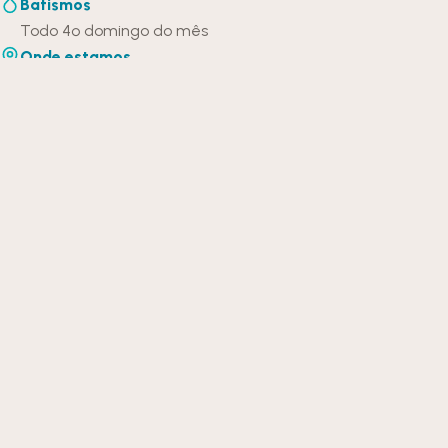
Batismos
Todo 4º domingo do mês
Onde estamos
Av. das Américas, 7907 · Shopping Open Mall (subsolo) · Rio
de Janeiro
Como chegar
NOSSA JORNADA
Sua
jornada
com a gente
Poucos ministérios, um caminho claro. Encontre o seu
próximo passo.