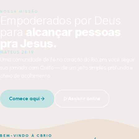
NOSSA MISSÃO
Empoderados por Deus
para
alcançar pessoas
pra Jesus.
MATEUS 28:19
Uma comunidade de fé no coração do Rio, pra você seguir
sua jornada com Cristo — de um jeito simples, profundo e
cheio de acolhimento.
Comece aqui
Assistir online
BEM-VINDO À CBRIO