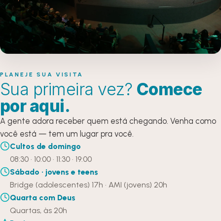
PLANEJE SUA VISITA
Sua primeira vez?
Comece
por aqui.
A gente adora receber quem está chegando. Venha como
você está — tem um lugar pra você.
Cultos de domingo
08:30 · 10:00 · 11:30 · 19:00
Sábado · jovens e teens
Bridge (adolescentes) 17h · AMI (jovens) 20h
Quarta com Deus
Quartas, às 20h