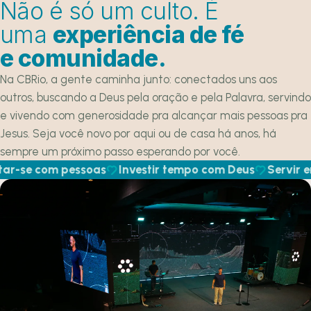
Não é só um culto. É
uma
experiência de fé
e comunidade.
Na CBRio, a gente caminha junto: conectados uns aos
outros, buscando a Deus pela oração e pela Palavra, servindo
e vivendo com generosidade pra alcançar mais pessoas pra
Jesus. Seja você novo por aqui ou de casa há anos, há
sempre um próximo passo esperando por você.
se com pessoas
Investir tempo com Deus
Servir em 