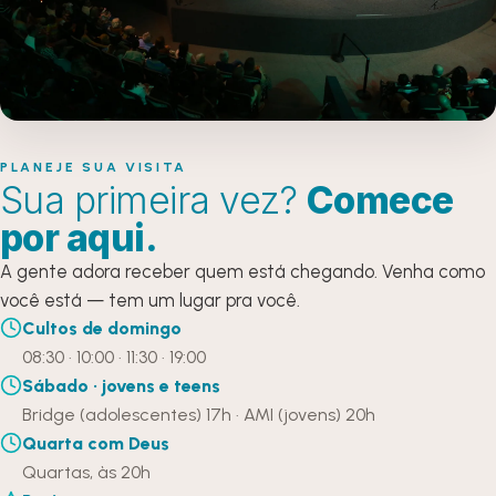
PLANEJE SUA VISITA
Sua primeira vez?
Comece
por aqui.
A gente adora receber quem está chegando. Venha como
você está — tem um lugar pra você.
Cultos de domingo
08:30 · 10:00 · 11:30 · 19:00
Sábado · jovens e teens
Bridge (adolescentes) 17h · AMI (jovens) 20h
Quarta com Deus
Quartas, às 20h