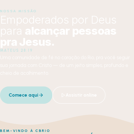
NOSSA MISSÃO
Empoderados por Deus
para
alcançar pessoas
pra Jesus.
MATEUS 28:19
Uma comunidade de fé no coração do Rio, pra você seguir
sua jornada com Cristo — de um jeito simples, profundo e
cheio de acolhimento.
Comece aqui
Assistir online
BEM-VINDO À CBRIO