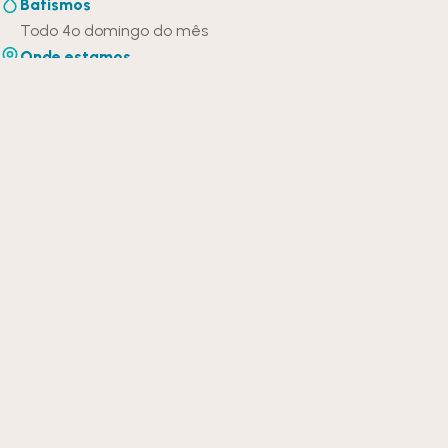
Batismos
Todo 4º domingo do mês
Onde estamos
Av. das Américas, 7907 · Shopping Open Mall (subsolo) · Rio
de Janeiro
Como chegar
NOSSA JORNADA
Sua
jornada
com a gente
Poucos ministérios, um caminho claro. Encontre o seu
próximo passo.