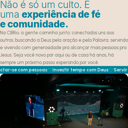
Não é só um culto. É
uma
experiência de fé
e comunidade.
Na CBRio, a gente caminha junto: conectados uns aos
outros, buscando a Deus pela oração e pela Palavra, servindo
e vivendo com generosidade pra alcançar mais pessoas pra
Jesus. Seja você novo por aqui ou de casa há anos, há
sempre um próximo passo esperando por você.
r-se com pessoas
Investir tempo com Deus
Servir e