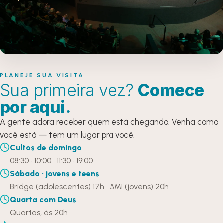
PLANEJE SUA VISITA
Sua primeira vez?
Comece
por aqui.
A gente adora receber quem está chegando. Venha como
você está — tem um lugar pra você.
Cultos de domingo
08:30 · 10:00 · 11:30 · 19:00
Sábado · jovens e teens
Bridge (adolescentes) 17h · AMI (jovens) 20h
Quarta com Deus
Quartas, às 20h