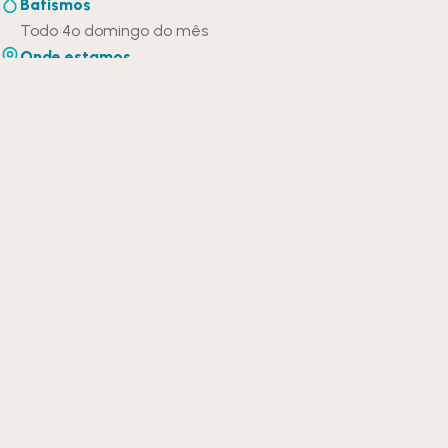
Batismos
Todo 4º domingo do mês
Onde estamos
Av. das Américas, 7907 · Shopping Open Mall (subsolo) · Rio
de Janeiro
Como chegar
NOSSA JORNADA
Sua
jornada
com a gente
Poucos ministérios, um caminho claro. Encontre o seu
próximo passo.