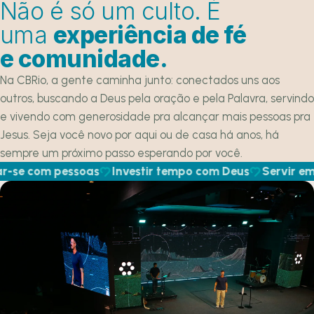
Não é só um culto. É
uma
experiência de fé
e comunidade.
Na CBRio, a gente caminha junto: conectados uns aos
outros, buscando a Deus pela oração e pela Palavra, servindo
e vivendo com generosidade pra alcançar mais pessoas pra
Jesus. Seja você novo por aqui ou de casa há anos, há
sempre um próximo passo esperando por você.
e com pessoas
Investir tempo com Deus
Servir em c