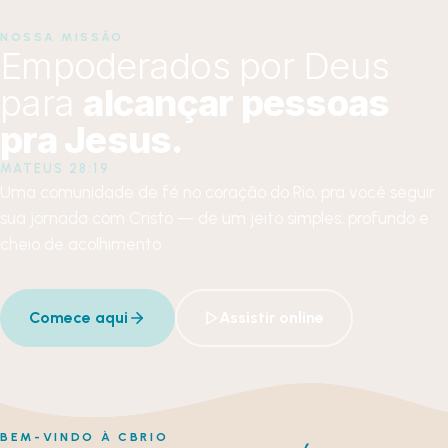
NOSSA MISSÃO
Empoderados por Deus
para
alcançar pessoas
pra Jesus.
MATEUS 28:19
Uma comunidade de fé no coração do Rio, pra você seguir
sua jornada com Cristo — de um jeito simples, profundo e
cheio de acolhimento.
Comece aqui
Assistir online
BEM-VINDO À CBRIO